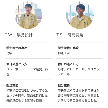
T.W. 製品設計
T.S. 研究開発
学生時代の専攻
学生時代の専攻
化学
物理工学
休日の過ごし方
休日の過ごし方
バレーボール、ドラマ鑑賞、料
野球、バレーボール、バスケッ
理
トボール
担当業務
担当業務
光電子倍増管をはじめとする光
中央研究所で発光材料の特性改
センサの開発。製品化に向けた
善の基礎研究を担当。事業部と
機能評価をする業務も担当。
共同して研究を進めることも。