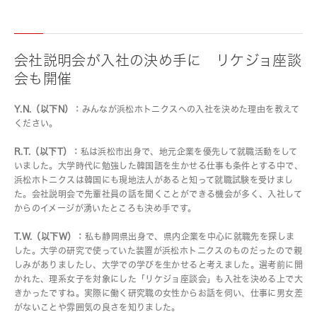
会社説明会が入社の決め手に リケジョ座談
会も開催
Y.N.（以下N）：
みんなが浜松ホトニクスへの入社を決めた理由を教えて
ください。
R.T.（以下T）：
私は浜松市出身で、地元企業を優先して就職活動をして
いました。大学時代に勉強した韓国語を生かせる仕事も条件とする中で、
浜松ホトニクスは韓国にも現地法人があると知って就職試験を受けまし
た。会社説明会で先輩社員の話を聞くことができる機会が多く、入社して
からのイメージが湧いたところも決め手です。
T.W.（以下W）：
私も静岡県出身で、県内企業を中心に就職先を探しま
した。大学の研究で使っていた装置が浜松ホトニクスのものだったので親
しみがありましたし、大学での学びを生かせると考えました。選考前に開
かれた、理系女子を対象にした「リケジョ座談会」も入社を決める上で大
きかったですね。実際に働く研究職の女性からお話を伺い、仕事に男女差
がないことや雰囲気の良さを知りました。