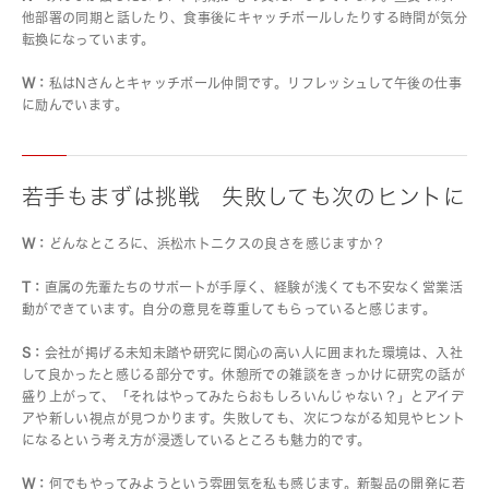
他部署の同期と話したり、食事後にキャッチボールしたりする時間が気分
転換になっています。
W：
私はNさんとキャッチボール仲間です。リフレッシュして午後の仕事
に励んでいます。
若手もまずは挑戦 失敗しても次のヒントに
W：
どんなところに、浜松ホトニクスの良さを感じますか？
T：
直属の先輩たちのサポートが手厚く、経験が浅くても不安なく営業活
動ができています。自分の意見を尊重してもらっていると感じます。
S：
会社が掲げる未知未踏や研究に関心の高い人に囲まれた環境は、入社
して良かったと感じる部分です。休憩所での雑談をきっかけに研究の話が
盛り上がって、「それはやってみたらおもしろいんじゃない？」とアイデ
アや新しい視点が見つかります。失敗しても、次につながる知見やヒント
になるという考え方が浸透しているところも魅力的です。
W：
何でもやってみようという雰囲気を私も感じます。新製品の開発に若