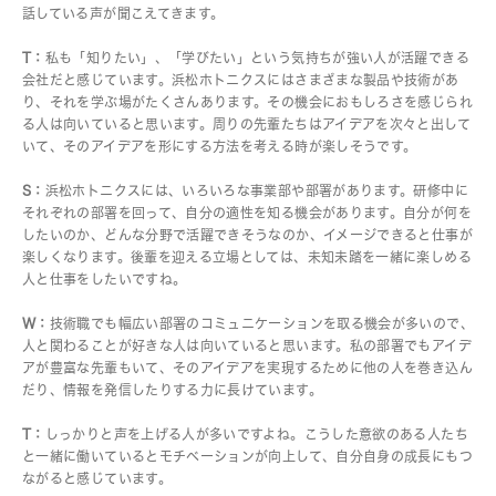
話している声が聞こえてきます。
T：
私も「知りたい」、「学びたい」という気持ちが強い人が活躍できる
会社だと感じています。浜松ホトニクスにはさまざまな製品や技術があ
り、それを学ぶ場がたくさんあります。その機会におもしろさを感じられ
る人は向いていると思います。周りの先輩たちはアイデアを次々と出して
いて、そのアイデアを形にする方法を考える時が楽しそうです。
S：
浜松ホトニクスには、いろいろな事業部や部署があります。研修中に
それぞれの部署を回って、自分の適性を知る機会があります。自分が何を
したいのか、どんな分野で活躍できそうなのか、イメージできると仕事が
楽しくなります。後輩を迎える立場としては、未知未踏を一緒に楽しめる
人と仕事をしたいですね。
W：
技術職でも幅広い部署のコミュニケーションを取る機会が多いので、
人と関わることが好きな人は向いていると思います。私の部署でもアイデ
アが豊富な先輩もいて、そのアイデアを実現するために他の人を巻き込ん
だり、情報を発信したりする力に長けています。
T：
しっかりと声を上げる人が多いですよね。こうした意欲のある人たち
と一緒に働いているとモチベーションが向上して、自分自身の成長にもつ
ながると感じています。