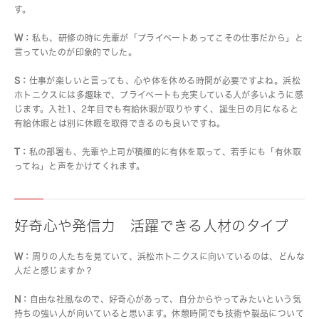
す。
W：
私も、研修の時に先輩が「プライベートあってこその仕事だから」と
言っていたのが印象的でした。
S：
仕事が楽しいと言っても、心や体を休める時間が必要ですよね。浜松
ホトニクスには多趣味で、プライベートも充実している人が多いように感
じます。入社1、2年目でも有給休暇が取りやすく、誕生日の月になると
有給休暇とは別に休暇を取得できるのも良いですね。
T：
私の部署も、先輩や上司が積極的に有休を取って、若手にも「有休取
ってね」と声をかけてくれます。
好奇心や発信力 活躍できる人材のタイプ
W：
周りの人たちを見ていて、浜松ホトニクスに向いているのは、どんな
人だと感じますか？
N：
自由な社風なので、好奇心があって、自分からやってみたいという気
持ちの強い人が向いていると思います。休憩時間でも技術や製品について