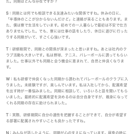
た。同期はどんな存在ですか？
S：
同期とは何でも相談できる友達みたいな関係ですね。休みの日に、
「半導体のここが分からないんだけど」と連絡が来ることもあります。ま
た、僕は寮で生活をしています。初めての一人暮らしで最初は不安で仕方
ありませんでした。でも、寮には仕事の話をしたり、休日に遊びに行った
りする同期がいて、すごく心強いです。
T：
研修期間で、同期との関係が深まったと思いますね。あとは社内のク
ラブ活動も大きいです。私は野球、テニス、バレーボールに誘ってもらい
ました。仕事以外でも同期と会う機会に恵まれて、自然と仲良くなりま
す。
W：
私も研修で仲良くなった同期から誘われてバレーボールのクラブに入
りました。未経験ですが、楽しんでいます。私は入社してから、配属希望
を出す時が一番悩みました。同期に相談して、いろいろと話を聞いてもら
いました。最終的に配属希望を決めるのは自分自身ですが、親身になって
くれる同期の存在に助けられました。
T：
実際、研修期間に自分の適性を把握することができて、自分が希望す
る部署に配属されやすいことも良かったですね。
N：
みんなが話したように、同期が心の支えになっています。昼食の時に