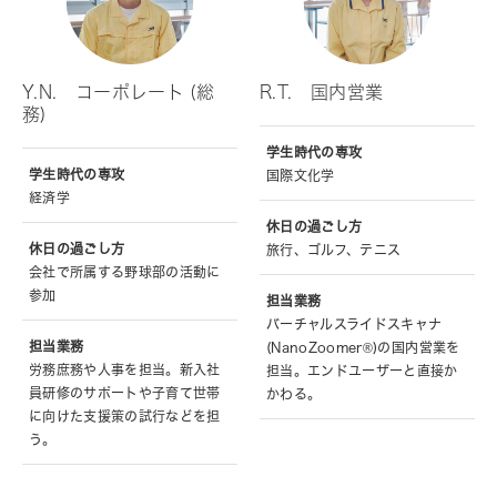
Y.N. コーポレート (総
R.T. 国内営業
務)
学生時代の専攻
学生時代の専攻
国際文化学
経済学
休日の過ごし方
休日の過ごし方
旅行、ゴルフ、テニス
会社で所属する野球部の活動に
参加
担当業務
バーチャルスライドスキャナ
担当業務
(NanoZoomer®)の国内営業を
労務庶務や人事を担当。新入社
担当。エンドユーザーと直接か
員研修のサポートや子育て世帯
かわる。
に向けた支援策の試行などを担
う。